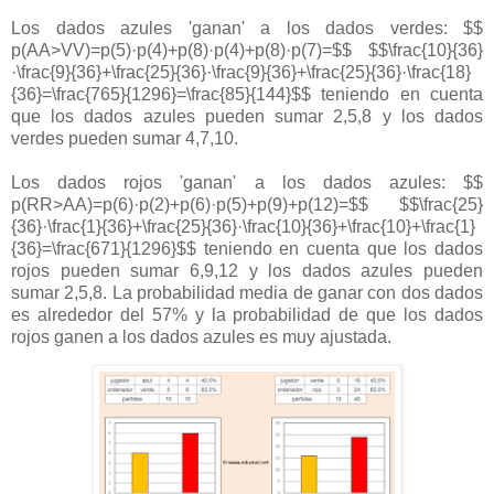
Los dados azules 'ganan' a los dados verdes: $$
p(AA>VV)=p(5)·p(4)+p(8)·p(4)+p(8)·p(7)=$$ $$\frac{10}{36}
·\frac{9}{36}+\frac{25}{36}·\frac{9}{36}+\frac{25}{36}·\frac{18}
{36}=\frac{765}{1296}=\frac{85}{144}$$ teniendo en cuenta
que los dados azules pueden sumar 2,5,8 y los dados
verdes pueden sumar 4,7,10.
Los dados rojos 'ganan' a los dados azules: $$
p(RR>AA)=p(6)·p(2)+p(6)·p(5)+p(9)+p(12)=$$ $$\frac{25}
{36}·\frac{1}{36}+\frac{25}{36}·\frac{10}{36}+\frac{10}+\frac{1}
{36}=\frac{671}{1296}$$ teniendo en cuenta que los dados
rojos pueden sumar 6,9,12 y los dados azules pueden
sumar 2,5,8. La probabilidad media de ganar con dos dados
es alrededor del 57% y la probabilidad de que los dados
rojos ganen a los dados azules es muy ajustada.