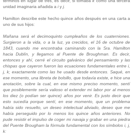
términos en lugar de tres, es decir, si tomaba
k
como una tercera
unidad imaginaria añadida a
i
y
j
.
Hamilton describe este hecho quince años después en una carta a
uno de sus hijos:
Mañana será el decimoquinto cumpleaños de los cuaterniones.
Surgieron a la vida, o a la luz, ya crecidos, el 16 de octubre de
1843, cuando me encontraba caminando con la Sra. Hamilton
hacia Dublín, y llegamos al Puente de Broughman. Es decir,
entonces y ahí, cerré el circuito galvánico del pensamiento y las
chispas que cayeron fueron las ecuaciones fundamentales entre i,
j, k; exactamente como las he usado desde entonces. Saqué, en
ese momento, una libreta de bolsillo, que todavía existe, e hice una
anotación, sobre la cual, en ese mismo preciso momento, sentí
que posiblemente sería valioso el extender mi labor por al menos
los diez (o podían ser quince) años por venir. Es justo decir que
esto sucedía porque sentí, en ese momento, que un problema
había sido resuelto, un deseo intelectual aliviado, deseo que me
había perseguido por lo menos los quince años anteriores. No
pude resistir el impulso de coger mi navaja y grabar en una piedra
del Puente Brougham la fórmula fundamental con los símbolos i, j,
k: