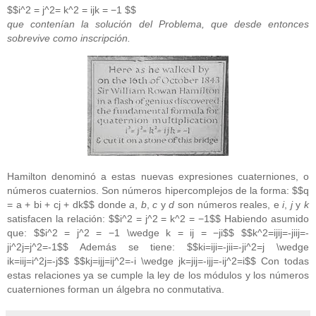
$$i^2 = j^2= k^2 = ijk = −1 $$
que contenían la solución del Problema, que desde entonces
sobrevive como inscripción.
Hamilton denominó a estas nuevas expresiones cuaterniones, o
números cuaternios. Son números hipercomplejos de la forma: $$q
= a + bi + cj + dk$$ donde
a
,
b
,
c
y
d
son números reales, e
i
,
j
y
k
satisfacen la relación: $$i^2 = j^2 = k^2 = −1$$ Habiendo asumido
que: $$i^2 = j^2 = −1 \wedge k = ij = −ji$$ $$k^2=ijij=-jiij=-
ji^2j=j^2=-1$$ Además se tiene: $$ki=iji=-jii=-ji^2=j \wedge
ik=iij=i^2j=-j$$ $$kj=ijj=ij^2=-i \wedge jk=jij=-ijj=-ij^2=i$$ Con todas
estas relaciones ya se cumple la ley de los módulos y los números
cuaterniones forman un álgebra no conmutativa.