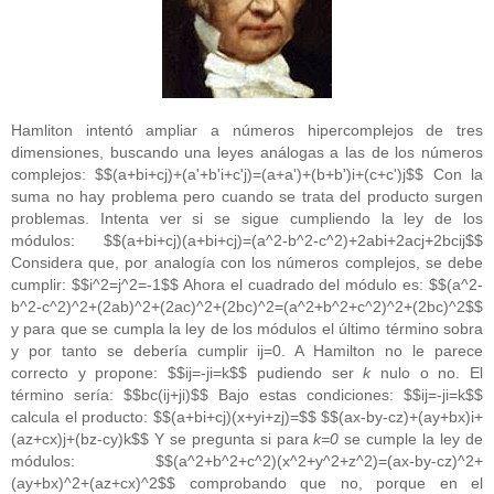
Hamliton intentó ampliar a números hipercomplejos de tres
dimensiones, buscando una leyes análogas a las de los números
complejos: $$(a+bi+cj)+(a'+b'i+c'j)=(a+a')+(b+b')i+(c+c')j$$ Con la
suma no hay problema pero cuando se trata del producto surgen
problemas. Intenta ver si se sigue cumpliendo la ley de los
módulos: $$(a+bi+cj)(a+bi+cj)=(a^2-b^2-c^2)+2abi+2acj+2bcij$$
Considera que, por analogía con los números complejos, se debe
cumplir: $$i^2=j^2=-1$$ Ahora el cuadrado del módulo es: $$(a^2-
b^2-c^2)^2+(2ab)^2+(2ac)^2+(2bc)^2=(a^2+b^2+c^2)^2+(2bc)^2$$
y para que se cumpla la ley de los módulos el último término sobra
y por tanto se debería cumplir ij=0. A Hamilton no le parece
correcto y propone: $$ij=-ji=k$$ pudiendo ser
k
nulo o no. El
término sería: $$bc(ij+ji)$$ Bajo estas condiciones: $$ij=-ji=k$$
calcula el producto: $$(a+bi+cj)(x+yi+zj)=$$ $$(ax-by-cz)+(ay+bx)i+
(az+cx)j+(bz-cy)k$$ Y se pregunta si para
k=0
se cumple la ley de
módulos: $$(a^2+b^2+c^2)(x^2+y^2+z^2)=(ax-by-cz)^2+
(ay+bx)^2+(az+cx)^2$$ comprobando que no, porque en el