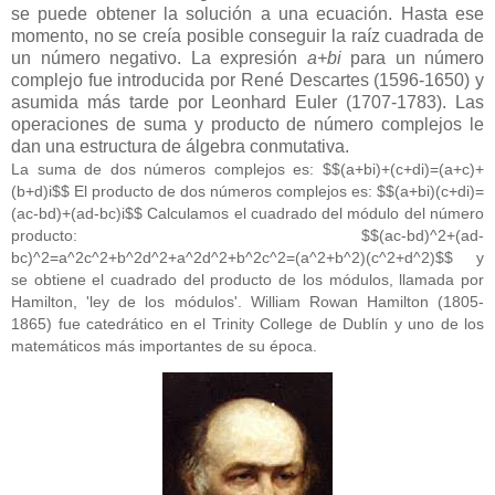
se puede obtener la solución a una ecuación. Hasta ese
momento, no se creía posible conseguir la raíz cuadrada de
un número negativo. La expresión
a+bi
para un número
complejo fue introducida por René Descartes (1596-1650) y
asumida más tarde por Leonhard Euler (1707-1783). Las
operaciones de suma y producto de número complejos le
dan una estructura de álgebra conmutativa.
La suma de dos números complejos es: $$(a+bi)+(c+di)=(a+c)+
(b+d)i$$ El producto de dos números complejos es: $$(a+bi)(c+di)=
(ac-bd)+(ad-bc)i$$ Calculamos el cuadrado del módulo del número
producto: $$(ac-bd)^2+(ad-
bc)^2=a^2c^2+b^2d^2+a^2d^2+b^2c^2=(a^2+b^2)(c^2+d^2)$$ y
se obtiene el cuadrado del producto de los módulos, llamada por
Hamilton, 'ley de los módulos'. William Rowan Hamilton (1805-
1865) fue catedrático en el Trinity College de Dublín y uno de los
matemáticos más importantes de su época.