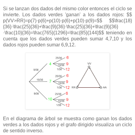
Si se lanzan dos dados del mismo color entonces el ciclo se
invierte. Los dados verdes 'ganan' a los dados rojos: $$
p(VV>RR)=p(7)·p(6)+p(10)·p(6)+p(10)·p(9)=$$ $$\frac{18}
{36}·\frac{25}{36}+\frac{9}{36}·\frac{25}{36}+\frac{9}{36}
·\frac{10}{36}=\frac{765}{1296}=\frac{85}{144}$$ teniendo en
cuenta que los dados verdes pueden sumar 4,7,10 y los
dados rojos pueden sumar 6,9,12.
En el diagrama de árbol se muestra como ganan los dados
verdes a los dados rojos y el grafo dirigido visualiza un ciclo
de sentido inverso.