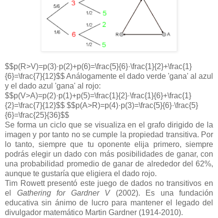
$$p(R>V)=p(3)·p(2)+p(6)=\frac{5}{6}·\frac{1}{2}+\frac{1}
{6}=\frac{7}{12}$$ Análogamente el dado verde 'gana' al azul
y el dado azul 'gana' al rojo:
$$p(V>A)=p(2)·p(1)+p(5)=\frac{1}{2}·\frac{1}{6}+\frac{1}
{2}=\frac{7}{12}$$ $$p(A>R)=p(4)·p(3)=\frac{5}{6}·\frac{5}
{6}=\frac{25}{36}$$
Se forma un ciclo que se visualiza en el grafo dirigido de la
imagen y por tanto no se cumple la propiedad transitiva. Por
lo tanto, siempre que tu oponente elija primero, siempre
podrás elegir un dado con más posibilidades de ganar, con
una probabilidad promedio de ganar de alrededor del 62%,
aunque te gustaría que eligiera el dado rojo.
Tim Rowett presentó este juego de dados no transitivos en
el
Gathering for Gardner V
(2002). Es una fundación
educativa sin ánimo de lucro para mantener el legado del
divulgador matemático Martin Gardner (1914-2010).