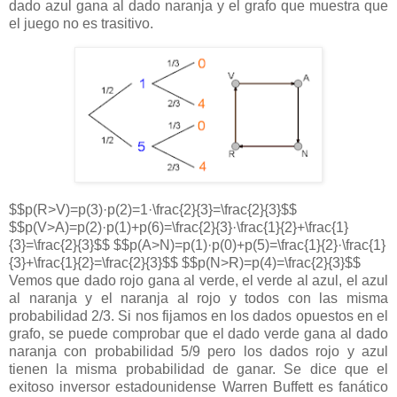
dado azul gana al dado naranja y el grafo que muestra que
el juego no es trasitivo.
$$p(R>V)=p(3)·p(2)=1·\frac{2}{3}=\frac{2}{3}$$
$$p(V>A)=p(2)·p(1)+p(6)=\frac{2}{3}·\frac{1}{2}+\frac{1}
{3}=\frac{2}{3}$$ $$p(A>N)=p(1)·p(0)+p(5)=\frac{1}{2}·\frac{1}
{3}+\frac{1}{2}=\frac{2}{3}$$ $$p(N>R)=p(4)=\frac{2}{3}$$
Vemos que dado rojo gana al verde, el verde al azul, el azul
al naranja y el naranja al rojo y todos con las misma
probabilidad 2/3. Si nos fijamos en los dados opuestos en el
grafo, se puede comprobar que el dado verde gana al dado
naranja con probabilidad 5/9 pero los dados rojo y azul
tienen la misma probabilidad de ganar. Se dice que el
exitoso inversor estadounidense Warren Buffett es fanático