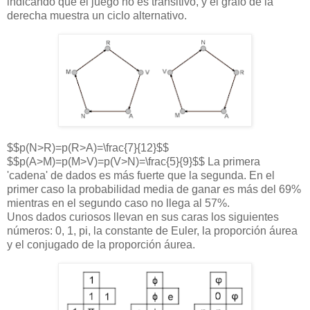
indicando que el juego no es transitivo, y el grafo de la
derecha muestra un ciclo alternativo.
$$p(N>R)=p(R>A)=\frac{7}{12}$$
$$p(A>M)=p(M>V)=p(V>N)=\frac{5}{9}$$ La primera
'cadena' de dados es más fuerte que la segunda. En el
primer caso la probabilidad media de ganar es más del 69%
mientras en el segundo caso no llega al 57%.
Unos dados curiosos llevan en sus caras los siguientes
números: 0, 1, pi, la constante de Euler, la proporción áurea
y el conjugado de la proporción áurea.