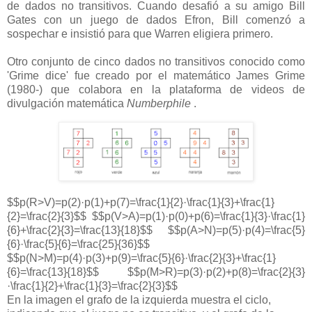
de dados no transitivos. Cuando desafió a su amigo Bill
Gates con un juego de dados Efron, Bill comenzó a
sospechar e insistió para que Warren eligiera primero.
Otro conjunto de cinco dados no transitivos conocido como
'Grime dice' fue creado por el matemático James Grime
(1980-) que colabora en la plataforma de videos de
divulgación matemática
Numberphile
.
$$p(R>V)=p(2)·p(1)+p(7)=\frac{1}{2}·\frac{1}{3}+\frac{1}
{2}=\frac{2}{3}$$ $$p(V>A)=p(1)·p(0)+p(6)=\frac{1}{3}·\frac{1}
{6}+\frac{2}{3}=\frac{13}{18}$$ $$p(A>N)=p(5)·p(4)=\frac{5}
{6}·\frac{5}{6}=\frac{25}{36}$$
$$p(N>M)=p(4)·p(3)+p(9)=\frac{5}{6}·\frac{2}{3}+\frac{1}
{6}=\frac{13}{18}$$ $$p(M>R)=p(3)·p(2)+p(8)=\frac{2}{3}
·\frac{1}{2}+\frac{1}{3}=\frac{2}{3}$$
En la imagen el grafo de la izquierda muestra el ciclo,