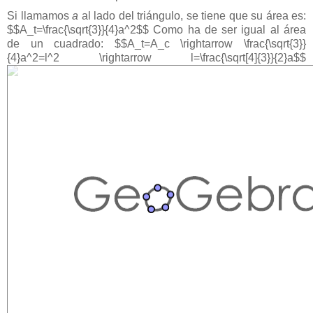
Si llamamos
a
al lado del triángulo, se tiene que su área es:
$$A_t=\frac{\sqrt{3}}{4}a^2$$ Como ha de ser igual al área
de un cuadrado: $$A_t=A_c \rightarrow \frac{\sqrt{3}}
{4}a^2=l^2 \rightarrow l=\frac{\sqrt[4]{3}}{2}a$$